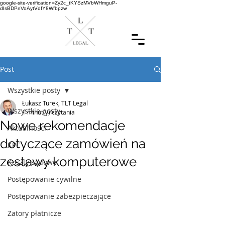
google-site-verification=Zy2c_tKYSzMVbWHmguP-
dIsBDPnVoAytVdfY8Wfbpzw
Post
Wszystkie posty
Łukasz Turek, TLT Legal
Wszystkie posty
1 minut(y) czytania
Nowe rekomendacje
Aktualności
dotyczące zamówień na
KPC
zestawy komputerowe
Koszty sądowe
Postępowanie cywilne
Postępowanie zabezpieczające
Zatory płatnicze